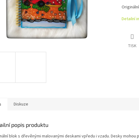
Origináln
Detailní 
TISK
s
Diskuze
ailní popis produktu
inální blok s dřevěnými malovanými deskami vpředu i vzadu. Desky mohou p