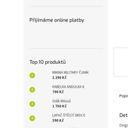
n
e
l
Přijímáme online platby
Top 10 produktů
MIKINA MILITARY ČUNÍK
1 290 Kč
KABELKA ANDULKA 6
790 Kč
Popi
Oslík Milouš
1 750 Kč
Det
LAPAČ ŠTĚSTÍ SRDCE
390 Kč
Orig