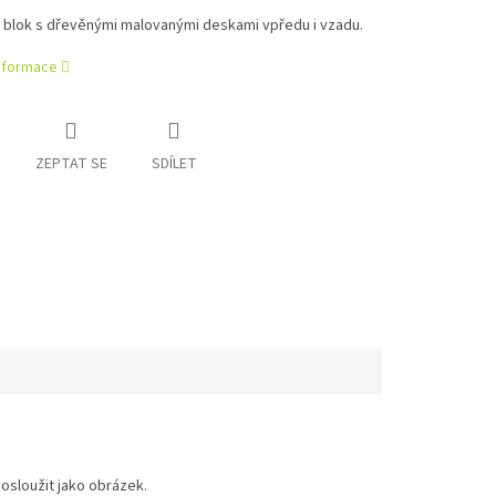
í blok s dřevěnými malovanými deskami vpředu i vzadu.
informace
ZEPTAT SE
SDÍLET
osloužit jako obrázek.