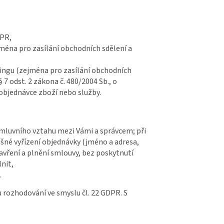
DPR,
éna pro zasílání obchodních sdělení a
ingu (zejména pro zasílání obchodních
§ 7 odst. 2 zákona č. 480/2004 Sb., o
 objednávce zboží nebo služby.
 smluvního vztahu mezi Vámi a správcem; při
ěšné vyřízení objednávky (jméno a adresa,
vření a plnění smlouvy, bez poskytnutí
lnit,
.
 rozhodování ve smyslu čl. 22 GDPR. S