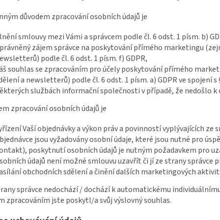
onným důvodem zpracování osobních údajů je
lnění smlouvy mezi Vámi a správcem podle čl. 6 odst. 1 písm. b) G
právněný zájem správce na poskytování přímého marketingu (zejm
ewsletterů) podle čl. 6 odst. 1 písm. f) GDPR,
áš souhlas se zpracováním pro účely poskytování přímého market
dělení a newsletterů) podle čl. 6 odst. 1 písm. a) GDPR ve spojení s 
ěkterých službách informační společnosti v případě, že nedošlo k
lem zpracování osobních údajů je
yřízení Vaší objednávky a výkon práv a povinností vyplývajících ze
bjednávce jsou vyžadovány osobní údaje, které jsou nutné pro úsp
ontakt), poskytnutí osobních údajů je nutným požadavkem pro uza
sobních údajů není možné smlouvu uzavřít či jí ze strany správce p
asílání obchodních sdělení a činění dalších marketingových aktivit
strany správce nedochází / dochází k automatickému individuálnímu
 zpracováním jste poskytl/a svůj výslovný souhlas.