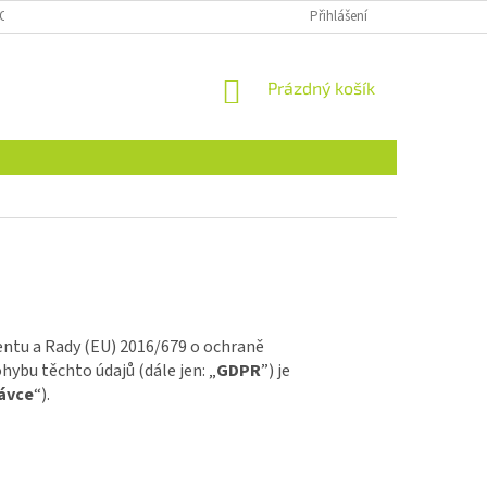
OSOBNÍCH ÚDAJŮ
Přihlášení
NÁKUPNÍ
Prázdný košík
KOŠÍK
entu a Rady (EU) 2016/679 o ochraně
hybu těchto údajů (dále jen: „
GDPR
”) je
ávce
“).