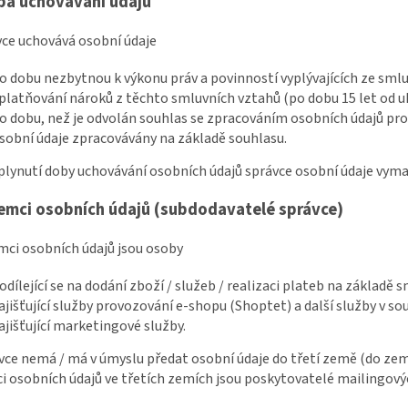
ba uchovávání údajů
vce uchovává osobní údaje
o dobu nezbytnou k výkonu práv a povinností vyplývajících ze sm
platňování nároků z těchto smluvních vztahů (po dobu 15 let od 
o dobu, než je odvolán souhlas se zpracováním osobních údajů pro 
sobní údaje zpracovávány na základě souhlasu.
uplynutí doby uchovávání osobních údajů správce osobní údaje vyma
jemci osobních údajů (subdodavatelé správce)
emci osobních údajů jsou osoby
odílející se na dodání zboží / služeb / realizaci plateb na základě 
ajišťující služby provozování e-shopu (Shoptet) a další služby v s
ajišťující marketingové služby.
ávce nemá / má v úmyslu předat osobní údaje do třetí země (do z
i osobních údajů ve třetích zemích jsou poskytovatelé mailingový