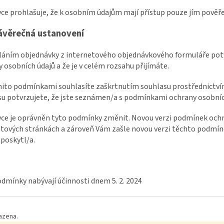
vce prohlašuje, že k osobním údajům mají přístup pouze jím pověř
ávěrečná ustanovení
sláním objednávky z internetového objednávkového formuláře pot
 osobních údajů a že je v celém rozsahu přijímáte.
ěmito podmínkami souhlasíte zaškrtnutím souhlasu prostřednictv
u potvrzujete, že jste seznámen/a s podmínkami ochrany osobních 
vce je oprávněn tyto podmínky změnit. Novou verzi podmínek ochr
tových stránkách a zároveň Vám zašle novou verzi těchto podmíne
 poskytl/a.
dmínky nabývají účinnosti dnem 5. 2. 2024
azena.