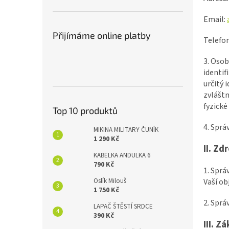
n
e
Email:
l
Přijímáme online platby
Telefo
3. Osob
identif
určitý 
zvláštn
fyzické
Top 10 produktů
4. Sprá
MIKINA MILITARY ČUNÍK
1 290 Kč
II.
Zdr
KABELKA ANDULKA 6
790 Kč
1. Sprá
Vaší ob
Oslík Milouš
1 750 Kč
2. Sprá
LAPAČ ŠTĚSTÍ SRDCE
390 Kč
III.
Zá