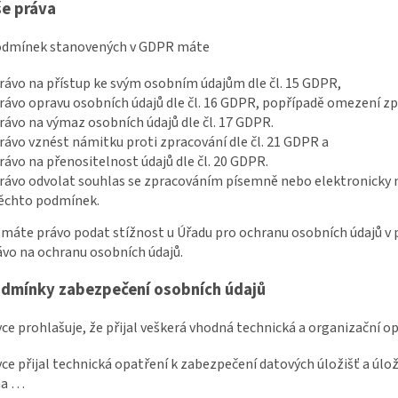
še práva
podmínek stanovených v GDPR máte
rávo na přístup ke svým osobním údajům dle čl. 15 GDPR,
rávo opravu osobních údajů dle čl. 16 GDPR, popřípadě omezení zpr
rávo na výmaz osobních údajů dle čl. 17 GDPR.
rávo vznést námitku proti zpracování dle čl. 21 GDPR a
rávo na přenositelnost údajů dle čl. 20 GDPR.
rávo odvolat souhlas se zpracováním písemně nebo elektronicky na
ěchto podmínek.
e máte právo podat stížnost u Úřadu pro ochranu osobních údajů v 
ávo na ochranu osobních údajů.
dmínky zabezpečení osobních údajů
vce prohlašuje, že přijal veškerá vhodná technická a organizační o
vce přijal technická opatření k zabezpečení datových úložišť a úlož
na …