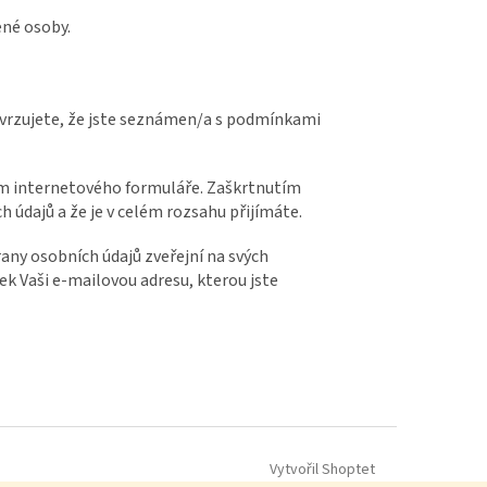
ené osoby.
vrzujete, že jste seznámen/a s podmínkami
ím internetového formuláře. Zaškrtnutím
údajů a že je v celém rozsahu přijímáte.
any osobních údajů zveřejní na svých
k Vaši e-mailovou adresu, kterou jste
Vytvořil Shoptet