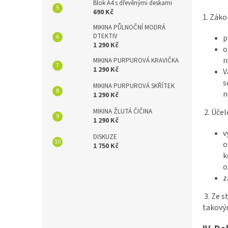
Blok A4 s dřevěnými deskami
690 Kč
1. Zák
MIKINA PŮLNOČNÍ MODRÁ
DTEKTIV
p
1 290 Kč
o
n
MIKINA PURPUROVÁ KRAVIČKA
1 290 Kč
V
s
MIKINA PURPUROVÁ SKŘÍTEK
n
1 290 Kč
2. Úče
MIKINA ŽLUTÁ ČIČINA
1 290 Kč
v
DISKUZE
o
1 750 Kč
k
o
z
3. Ze 
takovým