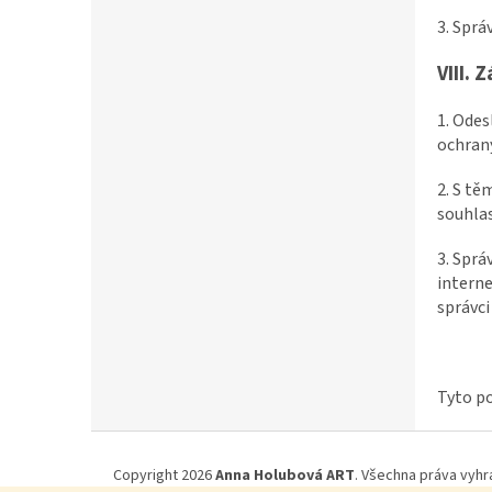
3. Sprá
VIII.
Z
1. Ode
ochrany
2. S t
souhlas
3. Sprá
interne
správci
Tyto po
Z
á
Copyright 2026
Anna Holubová ART
. Všechna práva vyhr
p