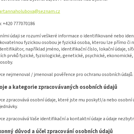
artannaholubova@seznam.cz
n: +420 777070186
ními údaji se rozumí veškeré informace o identifikované nebo iden
ikovatelnou fyzickou osobou je fyzická osoba, kterou lze přímo č
identifikátor, například jméno, identifikační číslo, lokační údaje, sí
ích prvků fyzické, fyziologické, genetické, psychické, ekonomické,
 osoby.
vce nejmenoval / jmenoval pověřence pro ochranu osobních údajů.
oje a kategorie zpracovávaných osobních údajů
vce zpracovává osobní údaje, které jste mu poskytl/a nebo osobní ú
jednávky.
vce zpracovává Vaše identifikační a kontaktní údaje a údaje nezbyt
konný důvod a účel zpracování osobních údajů