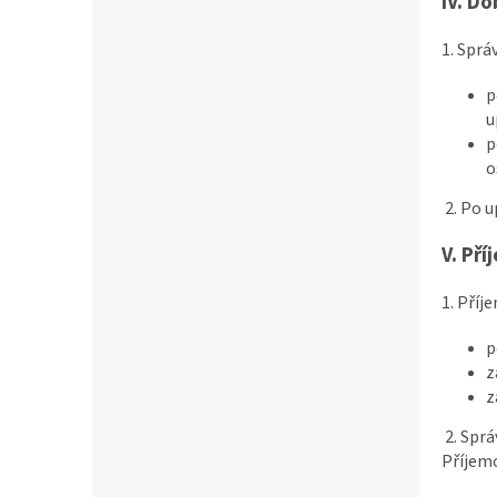
IV.
Do
1. Sprá
p
u
p
o
2. Po 
V.
Pří
1. Příj
p
z
z
2. Spr
Příjemc