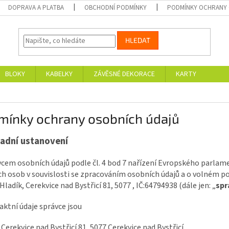
DOPRAVA A PLATBA
OBCHODNÍ PODMÍNKY
PODMÍNKY OCHRANY 
HLEDAT
BLOKY
KABELKY
ZÁVĚSNÉ DEKORACE
KARTY
mínky ochrany osobních údajů
adní ustanovení
vcem osobních údajů podle čl. 4 bod 7 nařízení Evropského parlam
ch osob v souvislosti se zpracováním osobních údajů a o volném po
Hladík, Cerekvice nad Bystřicí 81, 5077 , IČ:64794938 (dále jen: „
spr
aktní údaje správce jsou
 Cerekvice nad Bystřicí 81, 5077 Cerekvice nad Bystřicí