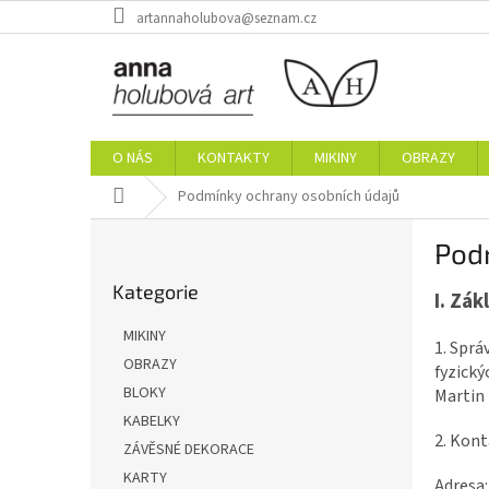
Přejít
artannaholubova@seznam.cz
na
obsah
O NÁS
KONTAKTY
MIKINY
OBRAZY
Domů
Podmínky ochrany osobních údajů
P
Pod
o
Přeskočit
s
Kategorie
kategorie
I.
Zákl
t
r
MIKINY
1. Sprá
a
OBRAZY
fyzický
n
BLOKY
Martin 
n
í
KABELKY
2. Kont
p
ZÁVĚSNÉ DEKORACE
a
KARTY
Adresa: