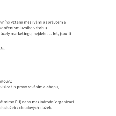
luvního vztahu mezi Vámi a správcem a
ukončení smluvního vztahu).
účely marketingu, nejdéle …. let, jsou-li
že.
smlouvy,
ouvislosti s provozováním e-shopu,
emě mimo EU) nebo mezinárodní organizaci.
ch služeb / cloudových služeb.