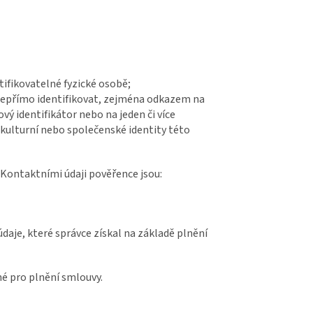
tifikovatelné fyzické osobě;
i nepřímo identifikovat, zejména odkazem na
ťový identifikátor nebo na jeden či více
 kulturní nebo společenské identity této
 Kontaktními údaji pověřence jsou:
daje, které správce získal na základě plnění
né pro plnění smlouvy.