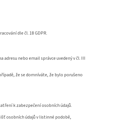
acování dle čl. 18 GDPR.
 adresu nebo email správce uvedený v čl. III
případě, že se domníváte, že bylo porušeno
patření k zabezpečení osobních údajů.
išť osobních údajů v listinné podobě,