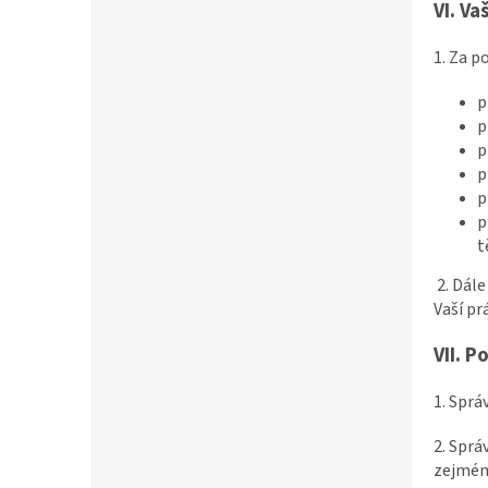
VI.
Va
1. Za 
p
p
p
p
p
p
t
2. Dál
Vaší pr
VII.
Po
1. Sprá
2. Sprá
zejmé