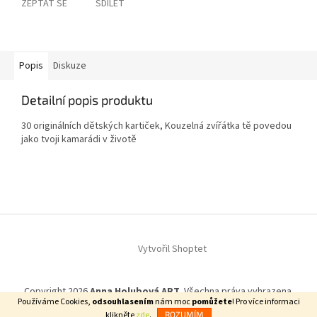
ZEPTAT SE
SDÍLET
Popis
Diskuze
Detailní popis produktu
30 originálních dětských kartiček, Kouzelná zvířátka tě povedou
jako tvoji kamarádi v životě
Z
á
Vytvořil Shoptet
p
a
t
Copyright 2026
Anna Holubová ART
. Všechna práva vyhrazena.
í
Používáme Cookies,
odsouhlasením
nám moc
pomůžete
! Pro více informaci
klikněte
zde
.
ROZUMÍM