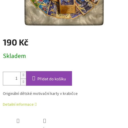
190 Kč
Měrná
Skladem
cena:
Přidat do košíku
Originální dětské motivační karty v krabičce
Detailní informace