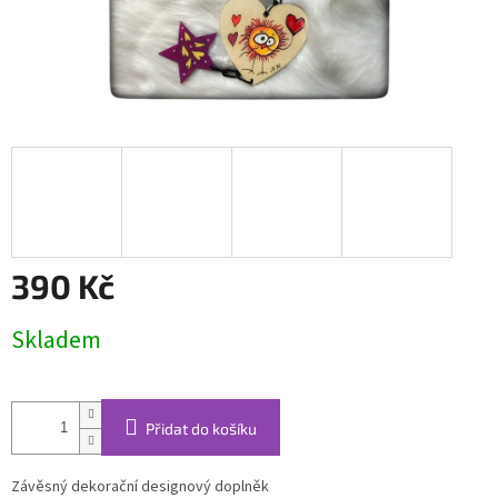
390 Kč
Měrná
Skladem
cena:
Přidat do košíku
Závěsný dekorační designový doplněk