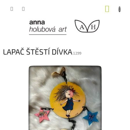
Přejít
NÁKUP
na
obsah
KOŠÍK
LAPAČ ŠTĚSTÍ DÍVKA
1299