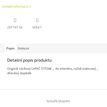
Detailní informace
ZEPTAT SE
SDÍLET
Popis
Diskuze
Detailní popis produktu
Originál závěsný LAPAČ ŠTĚSNÍ , do interiéru, ručně malovaný ,
dřevěný doplněk
Z
á
Vytvořil Shoptet
p